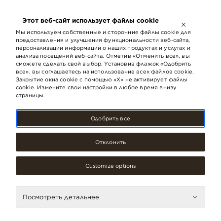
ОТКРЫТО ДО
21:00
Этот веб-сайт использует файлы cookie
LV
EN
RU
Мы используем собственные и сторонние файлы cookie для
предоставления и улучшения функциональности веб-сайта,
персонализации информации о наших продуктах и ​​услугах и
анализа посещений веб-сайта. Отметив «Отменить все», вы
Питание
Рестораны
сможете сделать свой выбор. Установив флажок «Одобрить
все», вы соглашаетесь на использование всех файлов cookie.
Закрытие окна cookie с помощью «X» не активирует файлы
cookie. Измените свои настройки в любое время внизу
страницы.
Одобрить все
Отклонить
Customize options
BAO
BISTRO RĪGA
Посмотреть детальнее