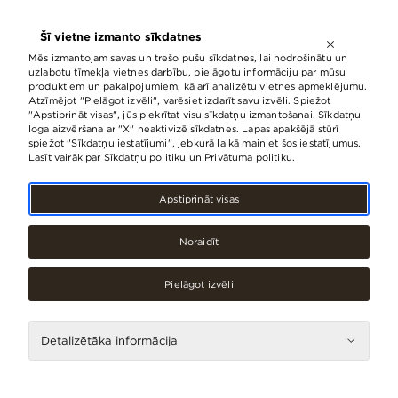
ATVĒRTS LĪDZ
21:00
Šī vietne izmanto sīkdatnes
LV
EN
RU
Mēs izmantojam savas un trešo pušu sīkdatnes, lai nodrošinātu un
uzlabotu tīmekļa vietnes darbību, pielāgotu informāciju par mūsu
produktiem un pakalpojumiem, kā arī analizētu vietnes apmeklējumu.
Atzīmējot "Pielāgot izvēli", varēsiet izdarīt savu izvēli. Spiežot
"Apstiprināt visas", jūs piekrītat visu sīkdatņu izmantošanai. Sīkdatņu
loga aizvēršana ar "X" neaktivizē sīkdatnes. Lapas apakšējā stūrī
spiežot "Sīkdatņu iestatījumi", jebkurā laikā mainiet šos iestatījumus.
Lasīt vairāk par Sīkdatņu politiku un Privātuma politiku.
Apstiprināt visas
Noraidīt
Pielāgot izvēli
UZZINĀT VAIRĀK
Detalizētāka informācija