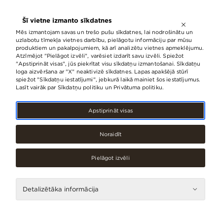
ATVĒRTS LĪDZ
21:00
Šī vietne izmanto sīkdatnes
LV
EN
RU
Mēs izmantojam savas un trešo pušu sīkdatnes, lai nodrošinātu un
uzlabotu tīmekļa vietnes darbību, pielāgotu informāciju par mūsu
produktiem un pakalpojumiem, kā arī analizētu vietnes apmeklējumu.
Atzīmējot "Pielāgot izvēli", varēsiet izdarīt savu izvēli. Spiežot
"Apstiprināt visas", jūs piekrītat visu sīkdatņu izmantošanai. Sīkdatņu
Kļūt par
loga aizvēršana ar "X" neaktivizē sīkdatnes. Lapas apakšējā stūrī
spiežot "Sīkdatņu iestatījumi", jebkurā laikā mainiet šos iestatījumus.
Lasīt vairāk par Sīkdatņu politiku un Privātuma politiku.
nomnieku
Apstiprināt visas
Noraidīt
Iesniedziet pieteikumu un mēs sazināsimies
ar jums.
Pielāgot izvēli
Detalizētāka informācija