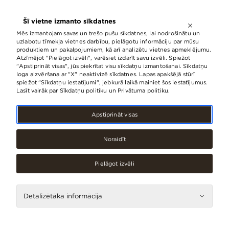
ATVĒRTS LĪDZ
21:00
Šī vietne izmanto sīkdatnes
LV
EN
RU
Mēs izmantojam savas un trešo pušu sīkdatnes, lai nodrošinātu un
uzlabotu tīmekļa vietnes darbību, pielāgotu informāciju par mūsu
produktiem un pakalpojumiem, kā arī analizētu vietnes apmeklējumu.
Atzīmējot "Pielāgot izvēli", varēsiet izdarīt savu izvēli. Spiežot
"Apstiprināt visas", jūs piekrītat visu sīkdatņu izmantošanai. Sīkdatņu
loga aizvēršana ar "X" neaktivizē sīkdatnes. Lapas apakšējā stūrī
spiežot "Sīkdatņu iestatījumi", jebkurā laikā mainiet šos iestatījumus.
Lasīt vairāk par Sīkdatņu politiku un Privātuma politiku.
T/c ORIGO. Viss tuvākais.
Apstiprināt visas
T/c Origo ir viss tuvākais tavai ikdienai.
Noraidīt
Pielāgot izvēli
Detalizētāka informācija