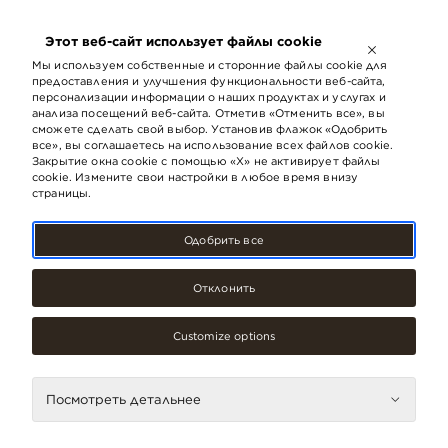
ОТКРЫТО ДО
21:00
Этот веб-сайт использует файлы cookie
LV
EN
RU
Мы используем собственные и сторонние файлы cookie для
предоставления и улучшения функциональности веб-сайта,
персонализации информации о наших продуктах и ​​услугах и
анализа посещений веб-сайта. Отметив «Отменить все», вы
сможете сделать свой выбор. Установив флажок «Одобрить
все», вы соглашаетесь на использование всех файлов cookie.
Закрытие окна cookie с помощью «X» не активирует файлы
cookie. Измените свои настройки в любое время внизу
страницы.
Одобрить все
Отклонить
Подарки, сувениры, Специализированные
магазины, Услуги
Fotogrāfija
Customize options
Контакты
Посмотреть детальнее
Телефон
67073042