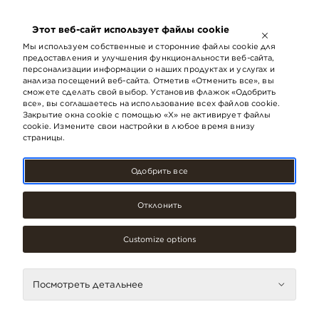
ОТКРЫТО ДО
21:00
Этот веб-сайт использует файлы cookie
LV
EN
RU
Мы используем собственные и сторонние файлы cookie для
предоставления и улучшения функциональности веб-сайта,
персонализации информации о наших продуктах и ​​услугах и
анализа посещений веб-сайта. Отметив «Отменить все», вы
сможете сделать свой выбор. Установив флажок «Одобрить
все», вы соглашаетесь на использование всех файлов cookie.
Закрытие окна cookie с помощью «X» не активирует файлы
cookie. Измените свои настройки в любое время внизу
страницы.
Одобрить все
Отклонить
Customize options
Рестораны, кафе
LIDO ASHAIS
Посмотреть детальнее