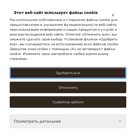
ОТКРЫТО ДО
21:00
Этот веб-сайт использует файлы cookie
LV
EN
RU
Мы используем собственные и сторонние файлы cookie для
предоставления и улучшения функциональности веб-сайта,
персонализации информации о наших продуктах и ​​услугах и
анализа посещений веб-сайта. Отметив «Отменить все», вы
сможете сделать свой выбор. Установив флажок «Одобрить
все», вы соглашаетесь на использование всех файлов cookie.
Закрытие окна cookie с помощью «X» не активирует файлы
cookie. Измените свои настройки в любое время внизу
страницы.
Одобрить все
Отклонить
Для здоровья
Mēness Aptieka
Customize options
(Здание вокзала)
Посмотреть детальнее
Контакты