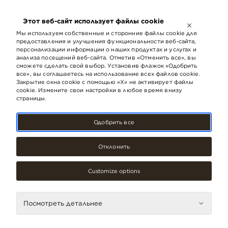
ОТКРЫТО ДО
21:00
Этот веб-сайт использует файлы cookie
LV
EN
RU
Мы используем собственные и сторонние файлы cookie для
предоставления и улучшения функциональности веб-сайта,
персонализации информации о наших продуктах и ​​услугах и
анализа посещений веб-сайта. Отметив «Отменить все», вы
сможете сделать свой выбор. Установив флажок «Одобрить
все», вы соглашаетесь на использование всех файлов cookie.
Закрытие окна cookie с помощью «X» не активирует файлы
cookie. Измените свои настройки в любое время внизу
страницы.
Одобрить все
Отклонить
Книги, пресса, Специализированные магазины,
Customize options
Услуги
Narvesen (Здание
вокзала)
Посмотреть детальнее