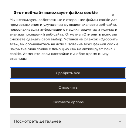
ОТКРЫТО ДО
21:00
Этот веб-сайт использует файлы cookie
LV
EN
RU
Мы используем собственные и сторонние файлы cookie для
предоставления и улучшения функциональности веб-сайта,
персонализации информации о наших продуктах и ​​услугах и
анализа посещений веб-сайта. Отметив «Отменить все», вы
сможете сделать свой выбор. Установив флажок «Одобрить
все», вы соглашаетесь на использование всех файлов cookie.
Закрытие окна cookie с помощью «X» не активирует файлы
cookie. Измените свои настройки в любое время внизу
страницы.
Одобрить все
Отклонить
Аксессуары, украшения, Одежда
OCCO
Customize options
Контакты
Посмотреть детальнее
Телефон
26544926