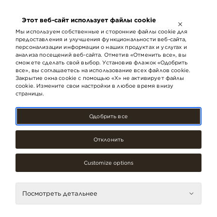
ОТКРЫТО ДО
21:00
Этот веб-сайт использует файлы cookie
LV
EN
RU
Мы используем собственные и сторонние файлы cookie для
предоставления и улучшения функциональности веб-сайта,
персонализации информации о наших продуктах и ​​услугах и
анализа посещений веб-сайта. Отметив «Отменить все», вы
сможете сделать свой выбор. Установив флажок «Одобрить
все», вы соглашаетесь на использование всех файлов cookie.
Закрытие окна cookie с помощью «X» не активирует файлы
cookie. Измените свои настройки в любое время внизу
страницы.
Одобрить все
Отклонить
Customize options
Специализированные магазины
Pet City
Посмотреть детальнее
Контакты