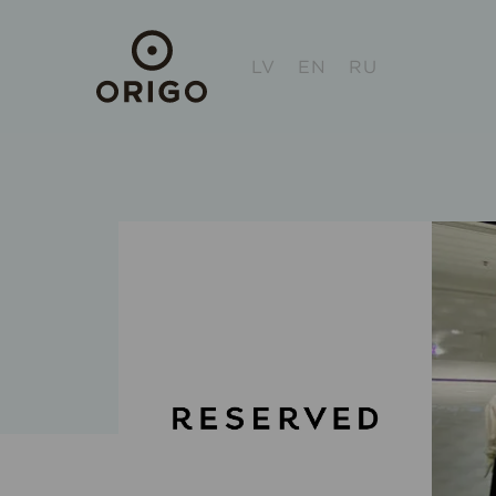
LV
EN
RU