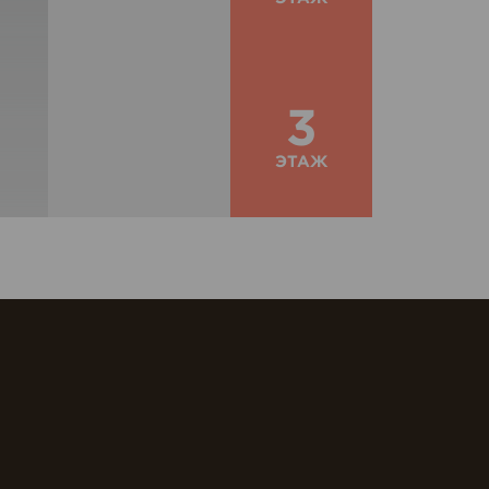
3
ЭТАЖ