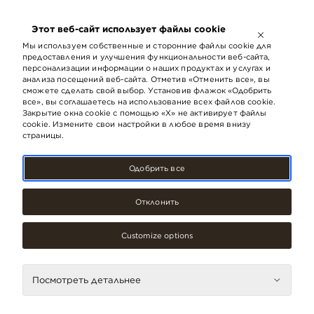
ОТКРЫТО ДО
21:00
Этот веб-сайт использует файлы cookie
LV
EN
RU
Мы используем собственные и сторонние файлы cookie для
предоставления и улучшения функциональности веб-сайта,
персонализации информации о наших продуктах и ​​услугах и
анализа посещений веб-сайта. Отметив «Отменить все», вы
сможете сделать свой выбор. Установив флажок «Одобрить
все», вы соглашаетесь на использование всех файлов cookie.
Закрытие окна cookie с помощью «X» не активирует файлы
cookie. Измените свои настройки в любое время внизу
страницы.
Одобрить все
Отклонить
Услуги
Customize options
SEB banka (ATM-
Stacija)
Посмотреть детальнее