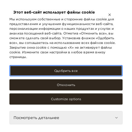
ОТКРЫТО ДО
21:00
Этот веб-сайт использует файлы cookie
LV
EN
RU
Мы используем собственные и сторонние файлы cookie для
предоставления и улучшения функциональности веб-сайта,
персонализации информации о наших продуктах и ​​услугах и
анализа посещений веб-сайта. Отметив «Отменить все», вы
сможете сделать свой выбор. Установив флажок «Одобрить
все», вы соглашаетесь на использование всех файлов cookie.
Закрытие окна cookie с помощью «X» не активирует файлы
cookie. Измените свои настройки в любое время внизу
страницы.
Одобрить все
Отклонить
Customize options
Аксессуары, украшения
Посмотреть детальнее
TRAVEL BAGS