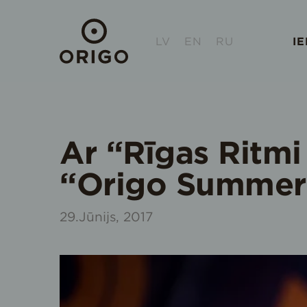
LV
EN
RU
I
Ar “Rīgas Ritmi
“Origo Summer 
29.Jūnijs, 2017