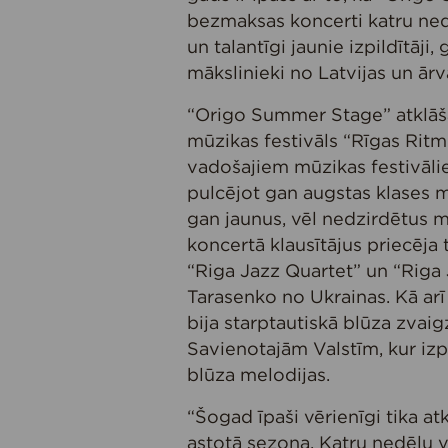
bezmaksas koncerti katru nedē
un talantīgi jaunie izpildītāji,
mākslinieki no Latvijas un ārv
“Origo Summer Stage” atklāšan
mūzikas festivāls “Rīgas Ritmi
vadošajiem mūzikas festivāliem 
pulcējot gan augstas klases m
gan jaunus, vēl nedzirdētus m
koncertā klausītājus priecēja 
“Riga Jazz Quartet” un “Riga 
Tarasenko no Ukrainas. Kā ar
bija starptautiskā blūza zvai
Savienotajām Valstīm, kur izp
blūza melodijas.
“Šogad īpaši vērienīgi tika a
astotā sezona. Katru nedēļu