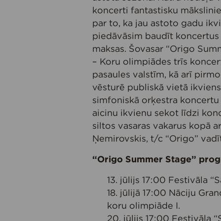
koncerti fantastisku mākslini
par to, ka jau astoto gadu i
piedāvāsim baudīt koncertus 
maksas. Šovasar “Origo Summe
– Koru olimpiādes trīs koncer
pasaules valstīm, kā arī pirm
vēsturē publiskā vietā ikvien
simfoniskā orķestra koncertu p
aicinu ikvienu sekot līdzi ko
siltos vasaras vakarus kopā a
Ņemirovskis, t/c “Origo” vadīt
“Origo Summer Stage” progr
13. jūlijs 17:00 Festivāla “
18. jūlijā 17:00 Nāciju Gra
koru olimpiāde I.
20. jūlijs 17:00 Festivāla 