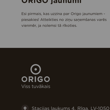
ORIGO jaunumi
Esi pirmais, kas uzzina par Origo jaunumiem -
piesakies! Atteikties no ziņu saņemšanas varēs
vienmēr, ja nolemsi tā rīkoties.
Stacijas laukums 4, Rīga, LV-1050