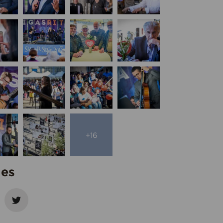
+16
ies