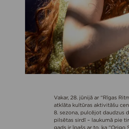
Vakar, 28. jūnijā ar “Rīgas Ri
atklāta kultūras aktivitāšu c
8. sezona, pulcējot daudzus 
pilsētas sirdī – laukumā pie t
gads ir īpašs ar to, ka “Orig