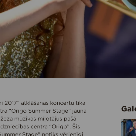
tmi 2017” atklāšanas koncertu tika
Gal
entra “Origo Summer Stage” jaunā
džeza mūzikas mīļotājus pašā
irdzniecības centra “Origo”. Šis
o Summer Stage” notiks vērienīgi