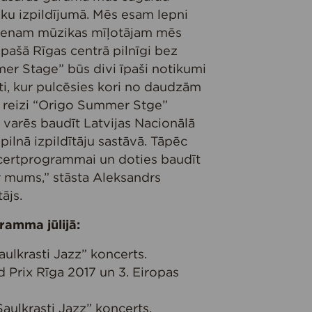
eku izpildījumā. Mēs esam lepni
kvienam mūzikas mīļotājam mēs
pašā Rīgas centrā pilnīgi bez
r Stage” būs divi īpaši notikumi
ti, kur pulcēsies kori no daudzām
o reizi “Origo Summer Stge”
s varēs baudīt Latvijas Nacionālā
ilnā izpildītāju sastāvā. Tāpēc
ncertprogrammai un doties baudīt
r mums,” stāsta Aleksandrs
ājs.
amma jūlijā:
Saulkrasti Jazz” koncerts.
nd Prix Rīga 2017 un 3. Eiropas
“Saulkrasti Jazz” koncerts.