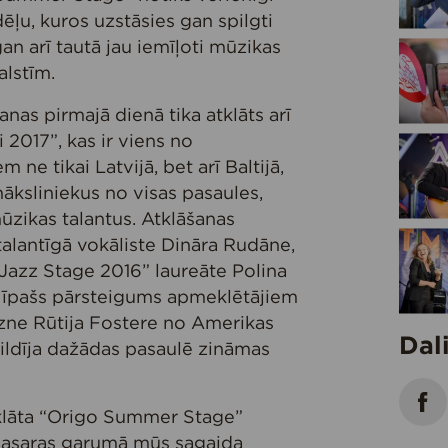
ļu, kuros uzstāsies gan spilgti
 gan arī tautā jau iemīļoti mūzikas
alstīm.
as pirmajā dienā tika atklāts arī
 2017”, kas ir viens no
ne tikai Latvijā, bet arī Baltijā,
āksliniekus no visas pasaules,
ūzikas talantus. Atklāšanas
talantīgā vokāliste Dināra Rudāne,
Jazz Stage 2016” laureāte Polina
ī īpašs pārsteigums apmeklētājiem
gzne Rūtija Fostere no Amerikas
Dal
ildīja dažādas pasaulē zināmas
tklāta “Origo Summer Stage”
 vasaras garumā mūs sagaida