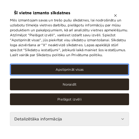
ATVĒRTS LĪDZ
21:00
Šī vietne izmanto sīkdatnes
LV
EN
RU
Mēs izmantojam savas un trešo pušu sīkdatnes, lai nodrošinātu un
uzlabotu tīmekļa vietnes darbību, pielāgotu informāciju par mūsu
produktiem un pakalpojumiem, kā arī analizētu vietnes apmeklējumu.
Atzīmējot "Pielāgot izvēli", varēsiet izdarīt savu izvēli. Spiežot
Iepērkoties t/c “Origo”, viena
"Apstiprināt visas", jūs piekrītat visu sīkdatņu izmantošanai. Sīkdatņu
loga aizvēršana ar "X" neaktivizē sīkdatnes. Lapas apakšējā stūrī
stunda autostāvvietā bez maksas
spiežot "Sīkdatņu iestatījumi", jebkurā laikā mainiet šos iestatījumus.
Lasīt vairāk par Sīkdatņu politiku un Privātuma politiku.
01.Marts, 2024
Apstiprināt visas
Noraidīt
Pielāgot izvēli
Detalizētāka informācija