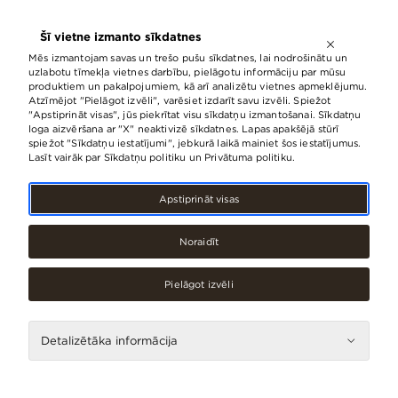
ATVĒRTS LĪDZ
21:00
Šī vietne izmanto sīkdatnes
LV
EN
RU
Mēs izmantojam savas un trešo pušu sīkdatnes, lai nodrošinātu un
uzlabotu tīmekļa vietnes darbību, pielāgotu informāciju par mūsu
produktiem un pakalpojumiem, kā arī analizētu vietnes apmeklējumu.
Atzīmējot "Pielāgot izvēli", varēsiet izdarīt savu izvēli. Spiežot
Baltijas baleta festivāla atklāšana –
"Apstiprināt visas", jūs piekrītat visu sīkdatņu izmantošanai. Sīkdatņu
loga aizvēršana ar "X" neaktivizē sīkdatnes. Lapas apakšējā stūrī
3. oktobrī t/c “Origo”
spiežot "Sīkdatņu iestatījumi", jebkurā laikā mainiet šos iestatījumus.
Lasīt vairāk par Sīkdatņu politiku un Privātuma politiku.
16.Septembris, 2024
Apstiprināt visas
Noraidīt
Pielāgot izvēli
Detalizētāka informācija