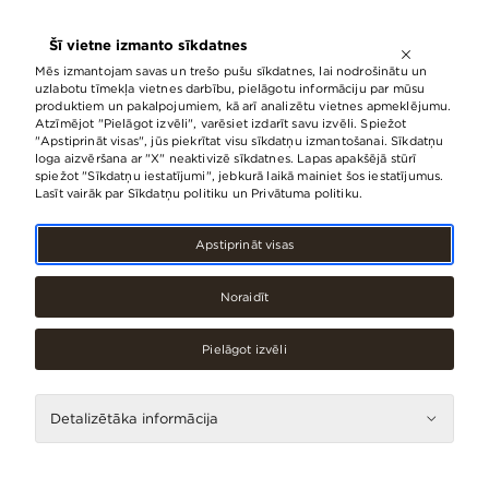
ATVĒRTS LĪDZ
21:00
Šī vietne izmanto sīkdatnes
LV
EN
RU
Mēs izmantojam savas un trešo pušu sīkdatnes, lai nodrošinātu un
uzlabotu tīmekļa vietnes darbību, pielāgotu informāciju par mūsu
produktiem un pakalpojumiem, kā arī analizētu vietnes apmeklējumu.
Atzīmējot "Pielāgot izvēli", varēsiet izdarīt savu izvēli. Spiežot
Ieguldot vairāk nekā 100 000 eiro,
"Apstiprināt visas", jūs piekrītat visu sīkdatņu izmantošanai. Sīkdatņu
loga aizvēršana ar "X" neaktivizē sīkdatnes. Lapas apakšējā stūrī
t/c “Origo” paplašināts “Euronics”
spiežot "Sīkdatņu iestatījumi", jebkurā laikā mainiet šos iestatījumus.
veikals
Lasīt vairāk par Sīkdatņu politiku un Privātuma politiku.
28.Aprīlis, 2025
Apstiprināt visas
Noraidīt
Pielāgot izvēli
Detalizētāka informācija