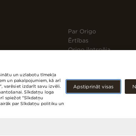
Par Origo
Ērtības
Origo ilgtspēja
Pieteikties jaunumiem
Kā nokļūt?
šinātu un uzlabotu tīmekļa
Kontakti
iem un pakalpojumiem, kā arī
 varēsiet izdarīt savu izvēli.
Apstiprināt visas
N
zmantošanai. Sīkdatņu loga
ūrī spiežot "Sīkdatņu
Focus sentinel
Focus sentinel
 vairāk par Sīkdatņu politiku un