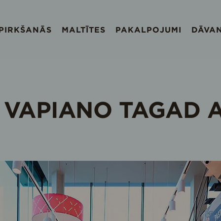
EPIRKŠANĀS
MALTĪTES
PAKALPOJUMI
DĀVA
I VAPIANO TAGAD 