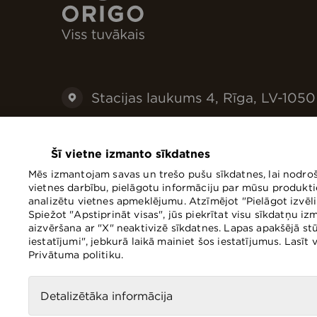
Stacijas laukums 4, Rīga, LV-1050
+371 67073030
Šī vietne izmanto sīkdatnes
infoorigo@linstow.lv
Mēs izmantojam savas un trešo pušu sīkdatnes, lai nodro
vietnes darbību, pielāgotu informāciju par mūsu produkt
analizētu vietnes apmeklējumu. Atzīmējot "Pielāgot izvēli",
Spiežot "Apstiprināt visas", jūs piekrītat visu sīkdatņu i
aizvēršana ar "X" neaktivizē sīkdatnes. Lapas apakšējā st
iestatījumi", jebkurā laikā mainiet šos iestatījumus. Lasīt
© T/c Origo 2026;
Privātuma politiku.
Detalizētāka informācija