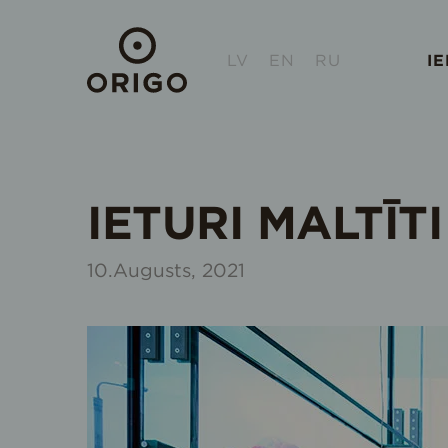
LV
EN
RU
I
IETURI MALTĪT
10.Augusts, 2021