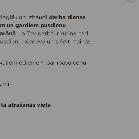
 vieglāk un izbaudi
darba dienas
iem un gardiem pusdienu
torānā
. Ja Tev darbā ir rutīna, tad
 pusdienu piedāvājums šeit mainās
ākajiem ēdieniem par īpašu cenu
āmi:
/
 tā atrašanās vieta