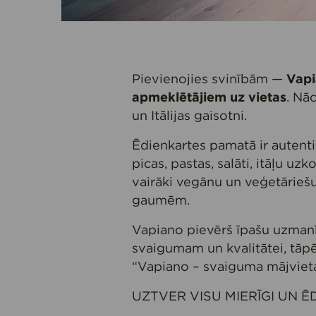
Pievienojies svinībām —
Vapi
apmeklētājiem uz vietas
. Nā
un Itālijas gaisotni.
Ēdienkartes pamatā ir autentis
picas, pastas, salāti, itāļu uzk
vairāki vegānu un veģetāriešu
gaumēm.
Vapiano pievērš īpašu uzman
svaigumam un kvalitātei, tāpē
“Vapiano – svaiguma mājvieta
UZTVER VISU MIERĪGI UN 