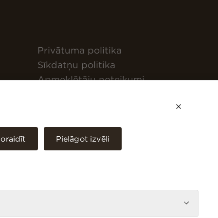
Privātuma politika
Sīkdatņu politika
Apmeklētāju noteikumi
Ēkas lietotāja rokasgrāmata
Origo One
Darbiniekiem
oraidīt
Pielāgot izvēli