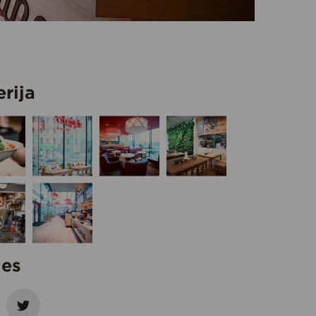
erija
ies