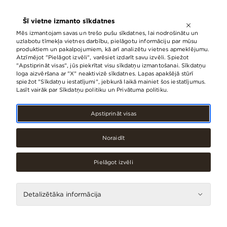
ATVĒRTS LĪDZ
21:00
Šī vietne izmanto sīkdatnes
LV
EN
RU
Mēs izmantojam savas un trešo pušu sīkdatnes, lai nodrošinātu un
uzlabotu tīmekļa vietnes darbību, pielāgotu informāciju par mūsu
produktiem un pakalpojumiem, kā arī analizētu vietnes apmeklējumu.
Atzīmējot "Pielāgot izvēli", varēsiet izdarīt savu izvēli. Spiežot
Īpašais piedāvājums jaunajā
"Apstiprināt visas", jūs piekrītat visu sīkdatņu izmantošanai. Sīkdatņu
loga aizvēršana ar "X" neaktivizē sīkdatnes. Lapas apakšējā stūrī
Caffeine Centrālās stacijas daļā!
spiežot "Sīkdatņu iestatījumi", jebkurā laikā mainiet šos iestatījumus.
Lasīt vairāk par Sīkdatņu politiku un Privātuma politiku.
09.Maijs, 2024
Apstiprināt visas
Noraidīt
Pielāgot izvēli
Detalizētāka informācija