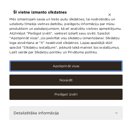
ATVĒRTS LĪDZ
21:00
Šī vietne izmanto sīkdatnes
LV
EN
RU
Mēs izmantojam savas un trešo pušu sīkdatnes, lai nodrošinātu un
uzlabotu tīmekļa vietnes darbību, pielāgotu informāciju par mūsu
produktiem un pakalpojumiem, kā arī analizētu vietnes apmeklējumu.
Atzīmējot "Pielāgot izvēli", varēsiet izdarīt savu izvēli. Spiežot
„Jaunā vilņa” un „Origo Summer
"Apstiprināt visas", jūs piekrītat visu sīkdatņu izmantošanai. Sīkdatņu
loga aizvēršana ar "X" neaktivizē sīkdatnes. Lapas apakšējā stūrī
Stage”organizatori atklāj izstādi
spiežot "Sīkdatņu iestatījumi", jebkurā laikā mainiet šos iestatījumus.
festivāla fanu priekšā
Lasīt vairāk par Sīkdatņu politiku un Privātuma politiku.
15.Jūlijs, 2013
Apstiprināt visas
Noraidīt
Pielāgot izvēli
Detalizētāka informācija