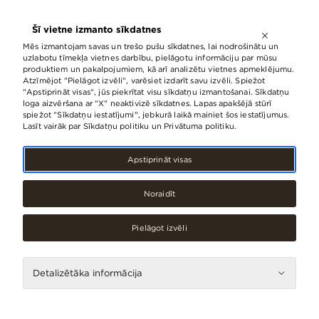
ATVĒRTS LĪDZ
21:00
Šī vietne izmanto sīkdatnes
LV
EN
RU
Mēs izmantojam savas un trešo pušu sīkdatnes, lai nodrošinātu un
uzlabotu tīmekļa vietnes darbību, pielāgotu informāciju par mūsu
produktiem un pakalpojumiem, kā arī analizētu vietnes apmeklējumu.
Atzīmējot "Pielāgot izvēli", varēsiet izdarīt savu izvēli. Spiežot
“MySushi” t/c “Origo” ir atvērts!
"Apstiprināt visas", jūs piekrītat visu sīkdatņu izmantošanai. Sīkdatņu
loga aizvēršana ar "X" neaktivizē sīkdatnes. Lapas apakšējā stūrī
spiežot "Sīkdatņu iestatījumi", jebkurā laikā mainiet šos iestatījumus.
02.Jūlijs, 2025
Lasīt vairāk par Sīkdatņu politiku un Privātuma politiku.
Apstiprināt visas
Noraidīt
Pielāgot izvēli
Detalizētāka informācija