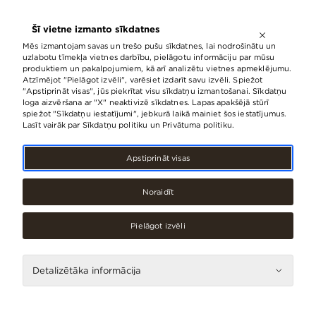
ATVĒRTS LĪDZ
21:00
Šī vietne izmanto sīkdatnes
LV
EN
RU
Mēs izmantojam savas un trešo pušu sīkdatnes, lai nodrošinātu un
uzlabotu tīmekļa vietnes darbību, pielāgotu informāciju par mūsu
produktiem un pakalpojumiem, kā arī analizētu vietnes apmeklējumu.
Atzīmējot "Pielāgot izvēli", varēsiet izdarīt savu izvēli. Spiežot
Origo jaunbūve atzīmē 1 gada
"Apstiprināt visas", jūs piekrītat visu sīkdatņu izmantošanai. Sīkdatņu
loga aizvēršana ar "X" neaktivizē sīkdatnes. Lapas apakšējā stūrī
jubileju
spiežot "Sīkdatņu iestatījumi", jebkurā laikā mainiet šos iestatījumus.
Lasīt vairāk par Sīkdatņu politiku un Privātuma politiku.
31.Marts, 2021
Apstiprināt visas
Noraidīt
Pielāgot izvēli
Detalizētāka informācija