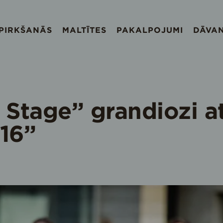
EPIRKŠANĀS
MALTĪTES
PAKALPOJUMI
DĀVA
tage” grandiozi atk
16”