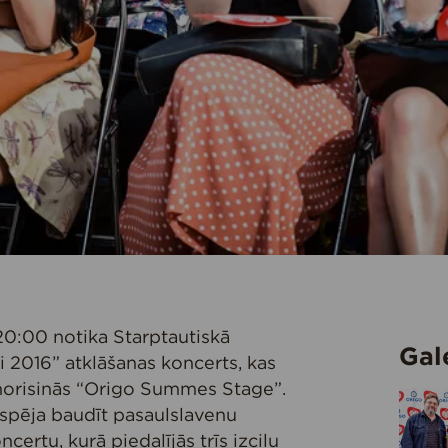
z 20:00 notika Starptautiskā
Gal
i 2016” atklāšanas koncerts, kas
 norisinās “Origo Summes Stage”.
espēja baudīt pasaulslavenu
certu, kurā piedalījās trīs izcilu