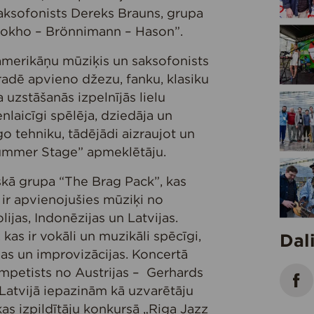
aksofonists Dereks Brauns, grupa
sokho – Brönnimann – Hason”.
amerikāņu mūziķis un saksofonists
radē apvieno džezu, fanku, klasiku
uzstāšanās izpelnījās lielu
enlaicīgi spēlēja, dziedāja un
o tehniku, tādējādi aizraujot un
Summer Stage” apmeklētāju.
skā grupa “The Brag Pack”, kas
ir apvienojušies mūziķi no
lijas, Indonēzijas un Latvijas.
 kas ir vokāli un muzikāli spēcīgi,
Dal
jas un improvizācijas. Koncertā
ompetists no Austrijas – Gerhards
Latvijā iepazinām kā uzvarētāju
s izpildītāju konkursā „Riga Jazz