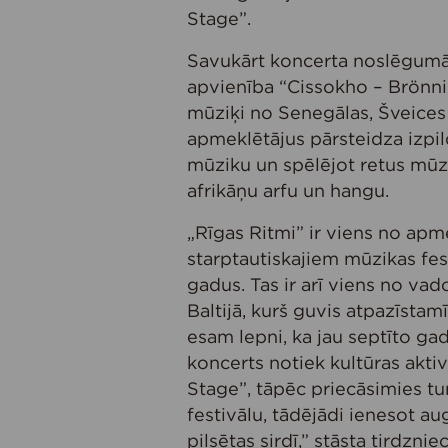
Stage”.
Savukārt koncerta noslēgumā 
apvienība “Cissokho – Brönni
mūziķi no Senegālas, Šveices 
apmeklētājus pārsteidza izpil
mūziku un spēlējot retus mūz
afrikāņu arfu un hangu.
„Rīgas Ritmi” ir viens no ap
starptautiskajiem mūzikas fest
gadus. Tas ir arī viens no va
Baltijā, kurš guvis atpazīstam
esam lepni, ka jau septīto ga
koncerts notiek kultūras akt
Stage”, tāpēc priecāsimies tu
festivālu, tādējādi ienesot a
pilsētas sirdī,” stāsta tirdzni