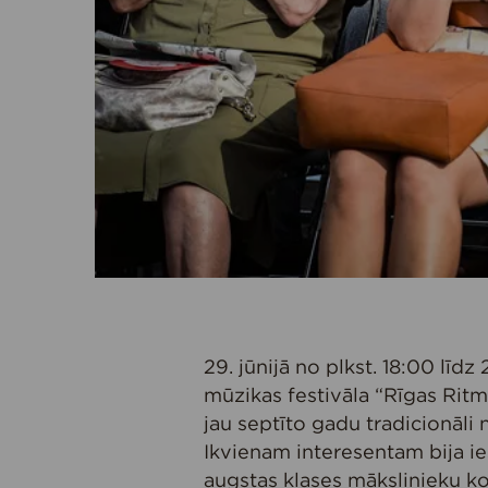
29. jūnijā no plkst. 18:00 līd
mūzikas festivāla “Rīgas Ritm
jau septīto gadu tradicionāli
Ikvienam interesentam bija i
augstas klases mākslinieku kon