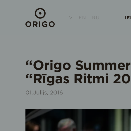
LV
EN
RU
I
“Origo Summer S
“Rīgas Ritmi 20
01.Jūlijs, 2016