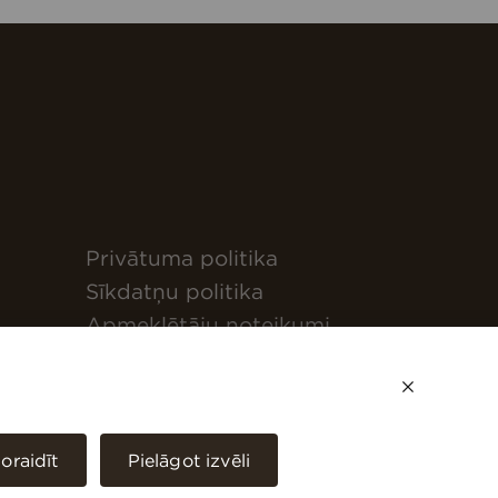
Privātuma politika
Sīkdatņu politika
Apmeklētāju noteikumi
Ēkas lietotāja rokasgrāmata
Origo One
Darbiniekiem
oraidīt
Pielāgot izvēli