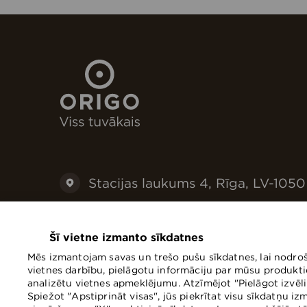
Stacijas laukums 4, Rīga, LV-1050
+371 67073030
Šī vietne izmanto sīkdatnes
infoorigo@linstow.lv
Mēs izmantojam savas un trešo pušu sīkdatnes, lai nodro
vietnes darbību, pielāgotu informāciju par mūsu produkt
analizētu vietnes apmeklējumu. Atzīmējot "Pielāgot izvēli",
Spiežot "Apstiprināt visas", jūs piekrītat visu sīkdatņu i