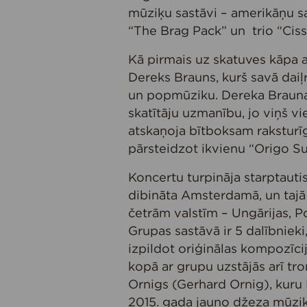
mūziķu sastāvi – amerikāņu s
“The Brag Pack” un trio “Cis
Kā pirmais uz skatuves kāpa 
Dereks Brauns, kurš savā daiļ
un popmūziku. Dereka Brauna 
skatītāju uzmanību, jo viņš vi
atskaņoja bītboksam raksturīg
pārsteidzot ikvienu “Origo 
Koncertu turpināja starptauti
dibināta Amsterdamā, un tajā 
četrām valstīm – Ungārijas, Po
Grupas sastāvā ir 5 dalībnieki,
izpildot oriģinālas kompozīci
kopā ar grupu uzstājās arī tr
Ornigs (Gerhard Ornig), kuru 
2015. gada jauno džeza mūzika