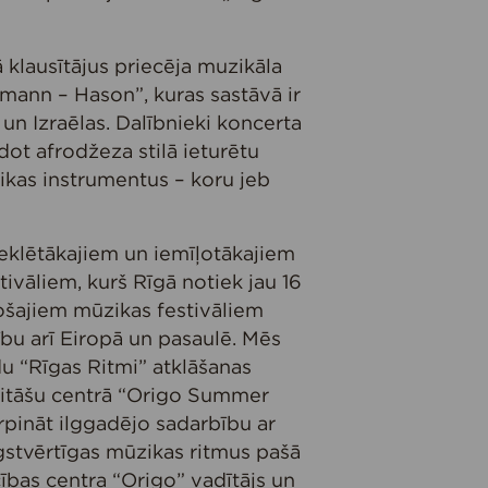
klausītājus priecēja muzikāla
mann – Hason”, kuras sastāvā ir
un Izraēlas. Dalībnieki koncerta
dot afrodžeza stilā ieturētu
ikas instrumentus – koru jeb
meklētākajiem un iemīļotākajiem
ivāliem, kurš Rīgā notiek jau 16
došajiem mūzikas festivāliem
ību arī Eiropā un pasaulē. Mēs
du “Rīgas Ritmi” atklāšanas
ivitāšu centrā “Origo Summer
rpināt ilggadējo sadarbību ar
ugstvērtīgas mūzikas ritmus pašā
ecības centra “Origo” vadītājs un