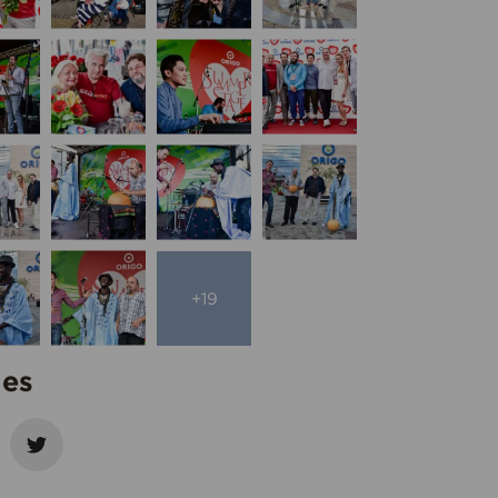
+19
ies