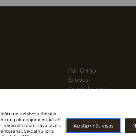
Par Origo
Ērtības
Origo ilgtspēja
Pieteikties jaunumiem
Kā nokļūt?
šinātu un uzlabotu tīmekļa
Kontakti
iem un pakalpojumiem, kā arī
 varēsiet izdarīt savu izvēli.
Apstiprināt visas
N
zmantošanai. Sīkdatņu loga