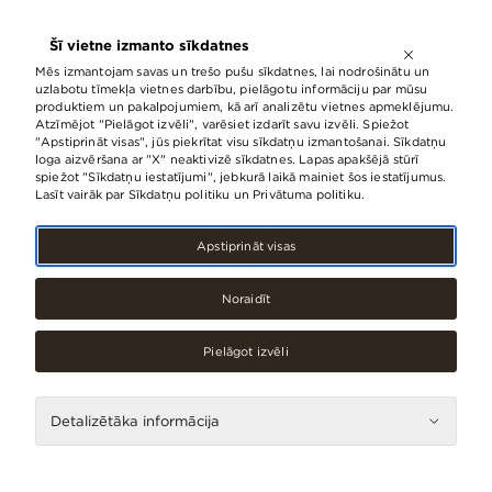
ATVĒRTS LĪDZ
21:00
Šī vietne izmanto sīkdatnes
LV
EN
RU
Mēs izmantojam savas un trešo pušu sīkdatnes, lai nodrošinātu un
uzlabotu tīmekļa vietnes darbību, pielāgotu informāciju par mūsu
produktiem un pakalpojumiem, kā arī analizētu vietnes apmeklējumu.
Atzīmējot "Pielāgot izvēli", varēsiet izdarīt savu izvēli. Spiežot
Pie t/c Origo atklāta foto izstāde
"Apstiprināt visas", jūs piekrītat visu sīkdatņu izmantošanai. Sīkdatņu
loga aizvēršana ar "X" neaktivizē sīkdatnes. Lapas apakšējā stūrī
Arhitektūra. Inženierija. Forma un
spiežot "Sīkdatņu iestatījumi", jebkurā laikā mainiet šos iestatījumus.
funkcija
Lasīt vairāk par Sīkdatņu politiku un Privātuma politiku.
23.Janvāris, 2025
Apstiprināt visas
Noraidīt
Pielāgot izvēli
Detalizētāka informācija