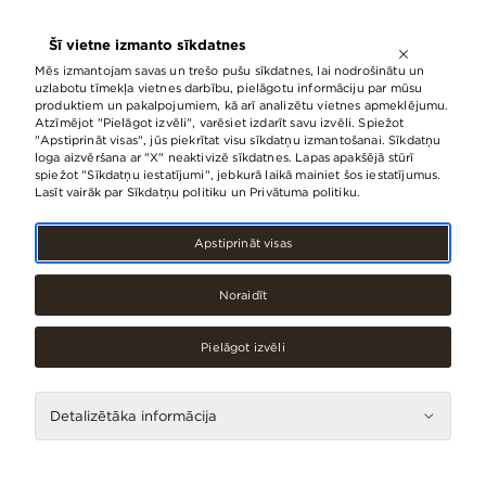
ATVĒRTS LĪDZ
21:00
Šī vietne izmanto sīkdatnes
LV
EN
RU
Mēs izmantojam savas un trešo pušu sīkdatnes, lai nodrošinātu un
uzlabotu tīmekļa vietnes darbību, pielāgotu informāciju par mūsu
produktiem un pakalpojumiem, kā arī analizētu vietnes apmeklējumu.
Atzīmējot "Pielāgot izvēli", varēsiet izdarīt savu izvēli. Spiežot
Skroderdienu laiku t/c “Origo”
"Apstiprināt visas", jūs piekrītat visu sīkdatņu izmantošanai. Sīkdatņu
loga aizvēršana ar "X" neaktivizē sīkdatnes. Lapas apakšējā stūrī
aicina nosvinēt ar īpašu fotoizstādi
spiežot "Sīkdatņu iestatījumi", jebkurā laikā mainiet šos iestatījumus.
un kopīgu ielīgošanu
Lasīt vairāk par Sīkdatņu politiku un Privātuma politiku.
08.Jūnijs, 2026
Apstiprināt visas
Noraidīt
Pielāgot izvēli
Detalizētāka informācija