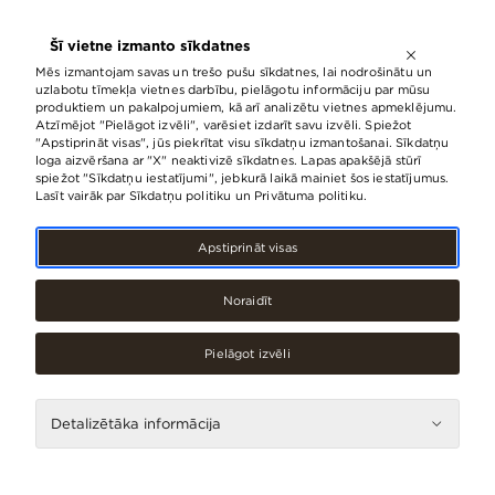
ATVĒRTS LĪDZ
21:00
Šī vietne izmanto sīkdatnes
LV
EN
RU
Mēs izmantojam savas un trešo pušu sīkdatnes, lai nodrošinātu un
uzlabotu tīmekļa vietnes darbību, pielāgotu informāciju par mūsu
produktiem un pakalpojumiem, kā arī analizētu vietnes apmeklējumu.
Atzīmējot "Pielāgot izvēli", varēsiet izdarīt savu izvēli. Spiežot
Šovasar jau otrais festivāla
"Apstiprināt visas", jūs piekrītat visu sīkdatņu izmantošanai. Sīkdatņu
loga aizvēršana ar "X" neaktivizē sīkdatnes. Lapas apakšējā stūrī
“Saulkrasti Jazz 2018” koncerts
spiežot "Sīkdatņu iestatījumi", jebkurā laikā mainiet šos iestatījumus.
“Origo Summer Stage”
Lasīt vairāk par Sīkdatņu politiku un Privātuma politiku.
17.Jūlijs, 2018
Apstiprināt visas
Noraidīt
Pielāgot izvēli
Detalizētāka informācija