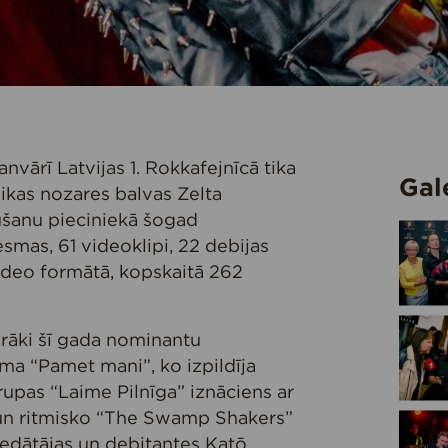
nvārī Latvijas 1. Rokkafejnīcā tika
Gal
ikas nozares balvas Zelta
ūšanu pieciniekā šogad
smas, 61 videoklipi, 22 debijas
ideo formātā, kopskaitā 262
irāki šī gada nominantu
ma “Pamet mani”, ko izpildīja
upas “Laime Pilnīga” iznāciens ar
 un ritmisko “The Swamp Shakers”
ziedātājas un debitantes Katō