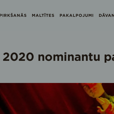
EPIRKŠANĀS
MALTĪTES
PAKALPOJUMI
DĀVA
s 2020 nominantu p