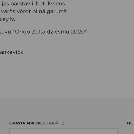
rijas pārstāvji, bet ikviens
o varēs vērot pilnā garumā
lay.lv.
 savu
“Origo Zelta dziesmu 2020”
tankevičs
E-PASTA ADRESE
TEL
(OBLIGĀTS)