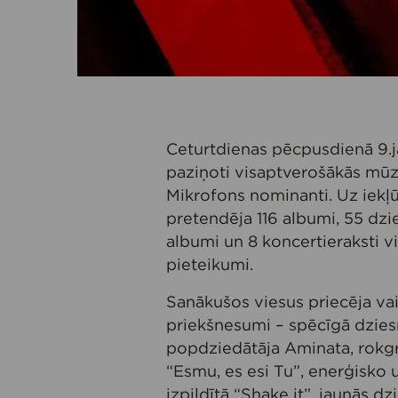
Ceturtdienas pēcpusdienā 9.ja
paziņoti visaptverošākās mūz
Mikrofons nominanti. Uz iekļ
pretendēja 116 albumi, 55 dzie
albumi un 8 koncertieraksti v
pieteikumi.
Sanākušos viesus priecēja va
priekšnesumi – spēcīgā dzies
popdziedātāja Aminata, rokgr
“Esmu, es esi Tu”, enerģisko
izpildītā “Shake it”, jaunās d