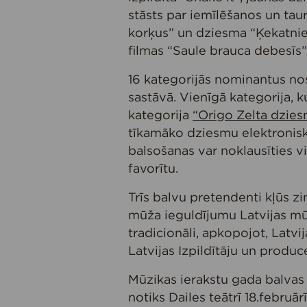
stāsts par iemīlēšanos un tau
korķus” un dziesma “Ķekatnie
filmas “Saule brauca debesīs”,
16 kategorijās nominantus no
sastāvā. Vienīgā kategorija, ku
kategorija
“Origo Zelta dzie
tīkamāko dziesmu elektroniski
balsošanas var noklausīties v
favorītu.
Trīs balvu pretendenti kļūs zi
mūža ieguldījumu Latvijas mūz
tradicionāli, apkopojot, Latvi
Latvijas Izpildītāju un produ
Mūzikas ierakstu gada balvas
notiks Dailes teātrī 18.februā