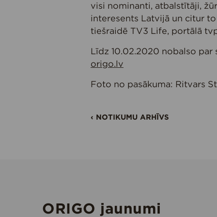
visi nominanti, atbalstītāji, žū
interesents Latvijā un citur t
tiešraidē TV3 Life, portālā tvp
Līdz 10.02.2020 nobalso par
origo.lv
Foto no pasākuma: Ritvars S
‹ NOTIKUMU ARHĪVS
ORIGO jaunumi