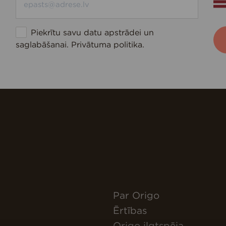
Piekrītu savu datu apstrādei un
saglabāšanai.
Privātuma politika
.
Par Origo
Ērtības
Origo ilgtspēja