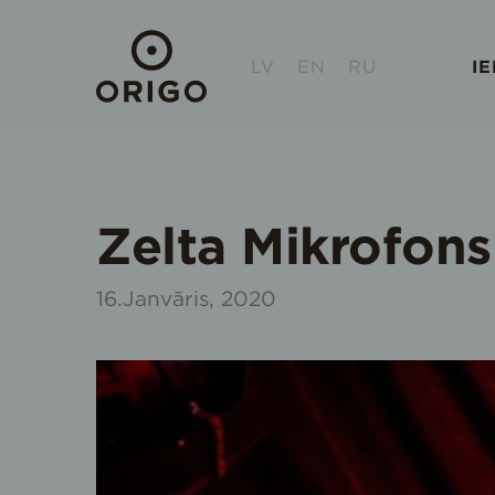
LV
EN
RU
I
Zelta Mikrofon
16.Janvāris, 2020