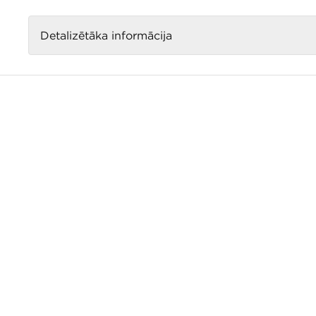
infoorigo@linstow.lv
Detalizētāka informācija
© T/c Origo 2026;