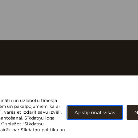
šinātu un uzlabotu tīmekļa
Par Origo
iem un pakalpojumiem, kā arī
 varēsiet izdarīt savu izvēli.
Apstiprināt visas
N
Ērtības
50
zmantošanai. Sīkdatņu loga
Origo ilgtspēja
ūrī spiežot "Sīkdatņu
Focus sentinel
Focus sentinel
 vairāk par Sīkdatņu politiku un
Pieteikties jaunumiem