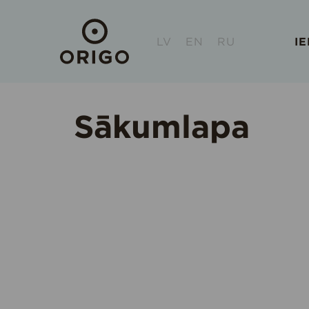
LV
EN
RU
I
Sākumlapa