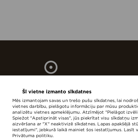
Šī vietne izmanto sīkdatnes
Mēs izmantojam savas un trešo pušu sīkdatnes, lai nodro
vietnes darbību, pielāgotu informāciju par mūsu produkt
analizētu vietnes apmeklējumu. Atzīmējot "Pielāgot izvēli",
Stacijas laukums 4, Rīga, LV-10
Spiežot "Apstiprināt visas", jūs piekrītat visu sīkdatņu i
aizvēršana ar "X" neaktivizē sīkdatnes. Lapas apakšējā st
iestatījumi", jebkurā laikā mainiet šos iestatījumus. Lasīt
+371 67073030
Privātuma politiku.