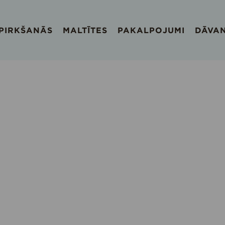
EPIRKŠANĀS
MALTĪTES
PAKALPOJUMI
DĀVA