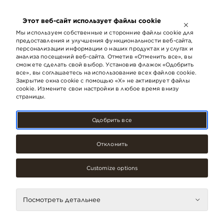
ОТКРЫТО ДО
21:00
Этот веб-сайт использует файлы cookie
LV
EN
RU
Мы используем собственные и сторонние файлы cookie для
предоставления и улучшения функциональности веб-сайта,
персонализации информации о наших продуктах и ​​услугах и
анализа посещений веб-сайта. Отметив «Отменить все», вы
Покупки
сможете сделать свой выбор. Установив флажок «Одобрить
все», вы соглашаетесь на использование всех файлов cookie.
Закрытие окна cookie с помощью «X» не активирует файлы
cookie. Измените свои настройки в любое время внизу
страницы.
От А до Я
Одобрить все
H
Отклонить
#
Customize options
A
B
H
Посмотреть детальнее
C
D