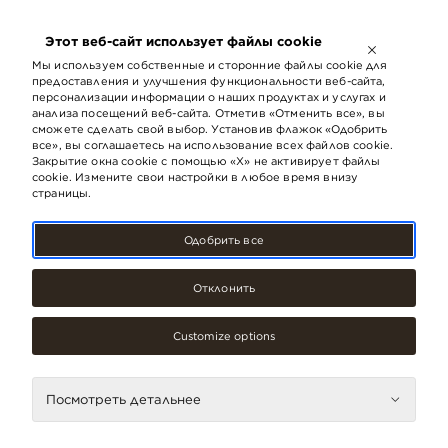
ОТКРЫТО ДО
21:00
Этот веб-сайт использует файлы cookie
LV
EN
RU
Мы используем собственные и сторонние файлы cookie для
предоставления и улучшения функциональности веб-сайта,
персонализации информации о наших продуктах и ​​услугах и
анализа посещений веб-сайта. Отметив «Отменить все», вы
Покупки
сможете сделать свой выбор. Установив флажок «Одобрить
все», вы соглашаетесь на использование всех файлов cookie.
Закрытие окна cookie с помощью «X» не активирует файлы
cookie. Измените свои настройки в любое время внизу
страницы.
Категории
Одобрить все
Подарки, сувениры
Отклонить
Аксессуары, украшения
Customize options
Детские товары
Для здоровья
Посмотреть детальнее
Электротовары, телекоммуникации