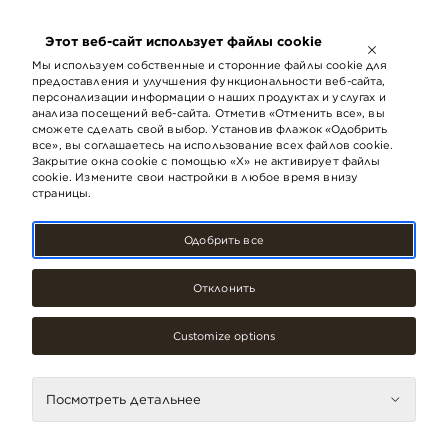
ОТКРЫТО ДО
21:00
Этот веб-сайт использует файлы cookie
LV
EN
RU
Мы используем собственные и сторонние файлы cookie для
предоставления и улучшения функциональности веб-сайта,
персонализации информации о наших продуктах и ​​услугах и
анализа посещений веб-сайта. Отметив «Отменить все», вы
сможете сделать свой выбор. Установив флажок «Одобрить
‹ НАЗАД
все», вы соглашаетесь на использование всех файлов cookie.
Закрытие окна cookie с помощью «X» не активирует файлы
cookie. Измените свои настройки в любое время внизу
страницы.
Использование материалов
Одобрить все
устойчивого развития при
строительстве
Отклонить
При строительстве здания использованы только
сертифицированные лесоматериалы (FSC). Очень
Customize options
ответственный учет при поставке и использовании
всех стройматериалов. В интерьере не использованы
краски из вредных для здоровья летучих соединений
(VOCs).
Посмотреть детальнее