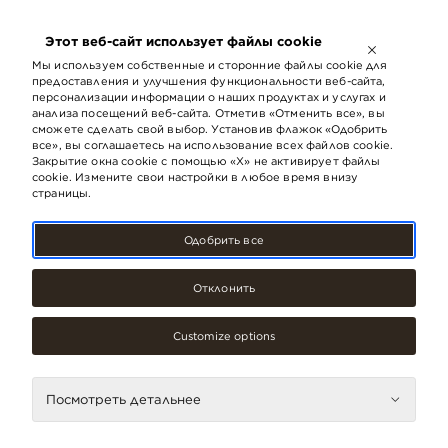
ОТКРЫТО ДО
21:00
Этот веб-сайт использует файлы cookie
LV
EN
RU
Мы используем собственные и сторонние файлы cookie для
предоставления и улучшения функциональности веб-сайта,
персонализации информации о наших продуктах и ​​услугах и
анализа посещений веб-сайта. Отметив «Отменить все», вы
сможете сделать свой выбор. Установив флажок «Одобрить
‹ НАЗАД
все», вы соглашаетесь на использование всех файлов cookie.
Закрытие окна cookie с помощью «X» не активирует файлы
cookie. Измените свои настройки в любое время внизу
страницы.
Микроклимат в здании
Одобрить все
Новое здание Origo не только внешне привлекательно,
но также заботится о здоровье его посетителей и
Отклонить
работников, которые находятся в нем ежедневно,
обеспечивая как оптимальное освещение, акустику
помещений, так и термальный комфорт и качество
Customize options
воздуха. Например, в системе вентиляции установлены
углеродные фильтры, которые уменьшают
порождаемое прибывающими на вокзал дизельными
локомотивами загрязнение воздуха и его влияние на
Посмотреть детальнее
здоровье.