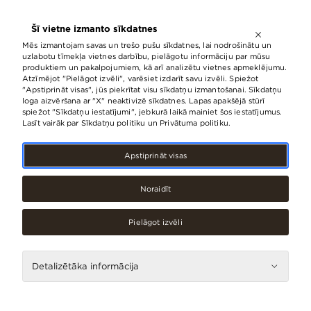
ATVĒRTS LĪDZ
21:00
Šī vietne izmanto sīkdatnes
LV
EN
RU
Mēs izmantojam savas un trešo pušu sīkdatnes, lai nodrošinātu un
uzlabotu tīmekļa vietnes darbību, pielāgotu informāciju par mūsu
produktiem un pakalpojumiem, kā arī analizētu vietnes apmeklējumu.
Atzīmējot "Pielāgot izvēli", varēsiet izdarīt savu izvēli. Spiežot
Pakalpojumi
Veselībai
"Apstiprināt visas", jūs piekrītat visu sīkdatņu izmantošanai. Sīkdatņu
loga aizvēršana ar "X" neaktivizē sīkdatnes. Lapas apakšējā stūrī
spiežot "Sīkdatņu iestatījumi", jebkurā laikā mainiet šos iestatījumus.
Lasīt vairāk par Sīkdatņu politiku un Privātuma politiku.
Apstiprināt visas
Noraidīt
Pielāgot izvēli
FIELMANN
GYM!
Detalizētāka informācija