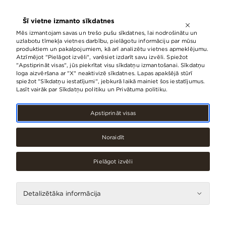
ATVĒRTS LĪDZ
21:00
Šī vietne izmanto sīkdatnes
LV
EN
RU
Mēs izmantojam savas un trešo pušu sīkdatnes, lai nodrošinātu un
uzlabotu tīmekļa vietnes darbību, pielāgotu informāciju par mūsu
produktiem un pakalpojumiem, kā arī analizētu vietnes apmeklējumu.
Atzīmējot "Pielāgot izvēli", varēsiet izdarīt savu izvēli. Spiežot
"Apstiprināt visas", jūs piekrītat visu sīkdatņu izmantošanai. Sīkdatņu
loga aizvēršana ar "X" neaktivizē sīkdatnes. Lapas apakšējā stūrī
spiežot "Sīkdatņu iestatījumi", jebkurā laikā mainiet šos iestatījumus.
Lasīt vairāk par Sīkdatņu politiku un Privātuma politiku.
Apstiprināt visas
Noraidīt
Pielāgot izvēli
Aksesuāri, rotaslietas, Apavi, Apģērbi
DENIM DREAM
Detalizētāka informācija
Kontakti