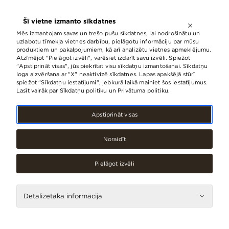
ATVĒRTS LĪDZ
21:00
Šī vietne izmanto sīkdatnes
LV
EN
RU
Mēs izmantojam savas un trešo pušu sīkdatnes, lai nodrošinātu un
uzlabotu tīmekļa vietnes darbību, pielāgotu informāciju par mūsu
produktiem un pakalpojumiem, kā arī analizētu vietnes apmeklējumu.
Atzīmējot "Pielāgot izvēli", varēsiet izdarīt savu izvēli. Spiežot
"Apstiprināt visas", jūs piekrītat visu sīkdatņu izmantošanai. Sīkdatņu
loga aizvēršana ar "X" neaktivizē sīkdatnes. Lapas apakšējā stūrī
spiežot "Sīkdatņu iestatījumi", jebkurā laikā mainiet šos iestatījumus.
Lasīt vairāk par Sīkdatņu politiku un Privātuma politiku.
Apstiprināt visas
Noraidīt
Restorāni, kafejnīcas
Pielāgot izvēli
Hesburger
Detalizētāka informācija
Kontakti
Telefons