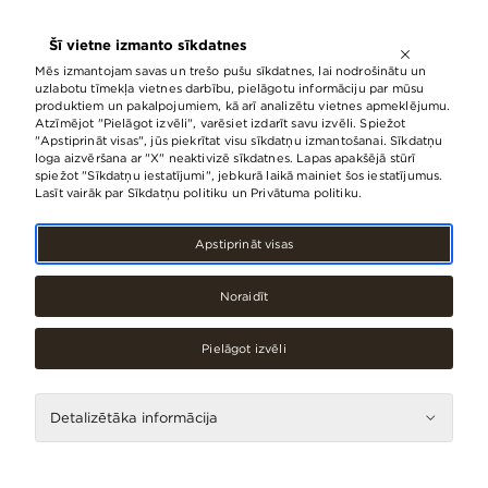
ATVĒRTS LĪDZ
21:00
Šī vietne izmanto sīkdatnes
LV
EN
RU
Mēs izmantojam savas un trešo pušu sīkdatnes, lai nodrošinātu un
uzlabotu tīmekļa vietnes darbību, pielāgotu informāciju par mūsu
produktiem un pakalpojumiem, kā arī analizētu vietnes apmeklējumu.
Atzīmējot "Pielāgot izvēli", varēsiet izdarīt savu izvēli. Spiežot
"Apstiprināt visas", jūs piekrītat visu sīkdatņu izmantošanai. Sīkdatņu
loga aizvēršana ar "X" neaktivizē sīkdatnes. Lapas apakšējā stūrī
spiežot "Sīkdatņu iestatījumi", jebkurā laikā mainiet šos iestatījumus.
Lasīt vairāk par Sīkdatņu politiku un Privātuma politiku.
Apstiprināt visas
Noraidīt
Elektropreces, telekomunikācijas, Pakalpojumi
LMT
Pielāgot izvēli
Kontakti
Detalizētāka informācija
Telefons
29402277