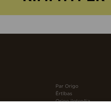
Par Origo
Ērtības
Origo ilgtspēja
Pieteikties jaunumiem