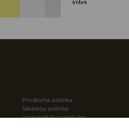
STĀVS
Privātuma politika
Sīkdatņu politika
Apmeklētāju noteikumi
Ēkas lietotāja rokasgrāmata