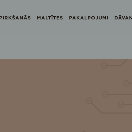
EPIRKŠANĀS
MALTĪTES
PAKALPOJUMI
DĀVA