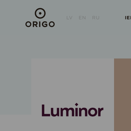
LV
EN
RU
I