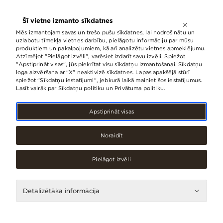
ATVĒRTS LĪDZ
21:00
Šī vietne izmanto sīkdatnes
LV
EN
RU
Mēs izmantojam savas un trešo pušu sīkdatnes, lai nodrošinātu un
uzlabotu tīmekļa vietnes darbību, pielāgotu informāciju par mūsu
produktiem un pakalpojumiem, kā arī analizētu vietnes apmeklējumu.
Atzīmējot "Pielāgot izvēli", varēsiet izdarīt savu izvēli. Spiežot
"Apstiprināt visas", jūs piekrītat visu sīkdatņu izmantošanai. Sīkdatņu
loga aizvēršana ar "X" neaktivizē sīkdatnes. Lapas apakšējā stūrī
spiežot "Sīkdatņu iestatījumi", jebkurā laikā mainiet šos iestatījumus.
Lasīt vairāk par Sīkdatņu politiku un Privātuma politiku.
Apstiprināt visas
Noraidīt
Pielāgot izvēli
Restorāni, kafejnīcas
Detalizētāka informācija
Picante (Poste
Foodhall)