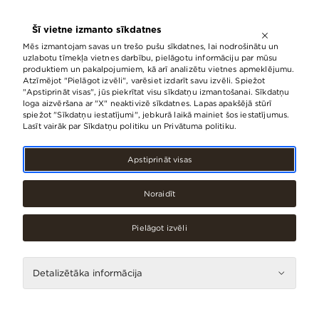
ATVĒRTS LĪDZ
21:00
Šī vietne izmanto sīkdatnes
LV
EN
RU
Mēs izmantojam savas un trešo pušu sīkdatnes, lai nodrošinātu un
uzlabotu tīmekļa vietnes darbību, pielāgotu informāciju par mūsu
produktiem un pakalpojumiem, kā arī analizētu vietnes apmeklējumu.
Atzīmējot "Pielāgot izvēli", varēsiet izdarīt savu izvēli. Spiežot
"Apstiprināt visas", jūs piekrītat visu sīkdatņu izmantošanai. Sīkdatņu
loga aizvēršana ar "X" neaktivizē sīkdatnes. Lapas apakšējā stūrī
spiežot "Sīkdatņu iestatījumi", jebkurā laikā mainiet šos iestatījumus.
Lasīt vairāk par Sīkdatņu politiku un Privātuma politiku.
Apstiprināt visas
Noraidīt
Pielāgot izvēli
Pakalpojumi
SEB bankomāts
Detalizētāka informācija
(Stacijas centrālā
zāle)