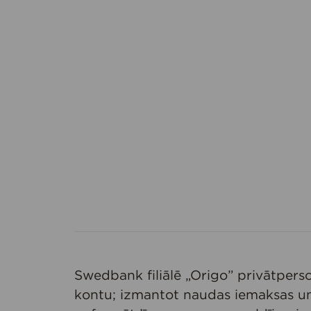
Swedbank filiālē „Origo” privātpers
kontu; izmantot naudas iemaksas un