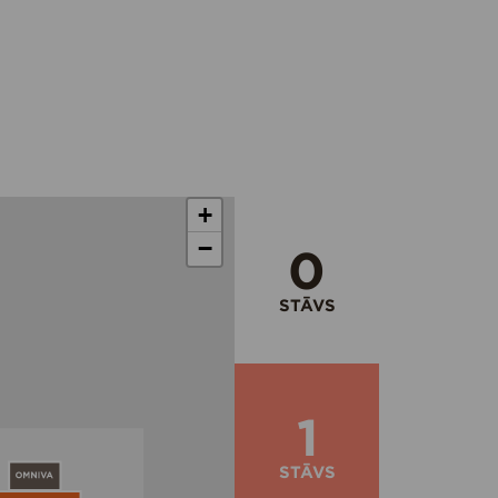
+
−
0
STĀVS
1
STĀVS