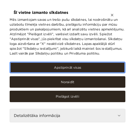
ATVĒRTS LĪDZ
21:00
Šī vietne izmanto sīkdatnes
LV
EN
RU
Mēs izmantojam savas un trešo pušu sīkdatnes, lai nodrošinātu un
uzlabotu tīmekļa vietnes darbību, pielāgotu informāciju par mūsu
produktiem un pakalpojumiem, kā arī analizētu vietnes apmeklējumu.
Atzīmējot "Pielāgot izvēli", varēsiet izdarīt savu izvēli. Spiežot
"Apstiprināt visas", jūs piekrītat visu sīkdatņu izmantošanai. Sīkdatņu
loga aizvēršana ar "X" neaktivizē sīkdatnes. Lapas apakšējā stūrī
spiežot "Sīkdatņu iestatījumi", jebkurā laikā mainiet šos iestatījumus.
Lasīt vairāk par Sīkdatņu politiku un Privātuma politiku.
Apstiprināt visas
Noraidīt
Dāvanas, suvenīri, Specializētie veikali
Tabakeria
Pielāgot izvēli
Kontakti
Detalizētāka informācija
Telefons
67073928