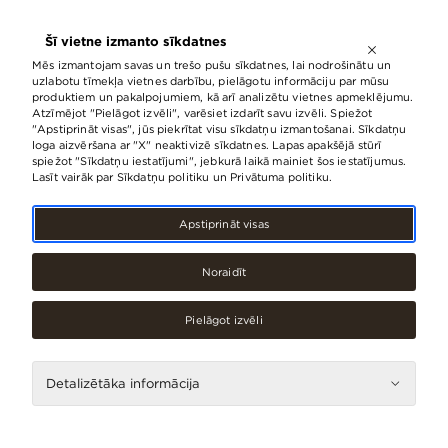
ATVĒRTS LĪDZ
21:00
Šī vietne izmanto sīkdatnes
LV
EN
RU
Mēs izmantojam savas un trešo pušu sīkdatnes, lai nodrošinātu un
uzlabotu tīmekļa vietnes darbību, pielāgotu informāciju par mūsu
produktiem un pakalpojumiem, kā arī analizētu vietnes apmeklējumu.
Atzīmējot "Pielāgot izvēli", varēsiet izdarīt savu izvēli. Spiežot
Laukumā pie t/c “Origo” atklāta
"Apstiprināt visas", jūs piekrītat visu sīkdatņu izmantošanai. Sīkdatņu
loga aizvēršana ar "X" neaktivizē sīkdatnes. Lapas apakšējā stūrī
mākslas un arhitektūras foto
spiežot "Sīkdatņu iestatījumi", jebkurā laikā mainiet šos iestatījumus.
izstāde “Gadsimta būves Latvijā”
Lasīt vairāk par Sīkdatņu politiku un Privātuma politiku.
12.Janvāris, 2023
Apstiprināt visas
Noraidīt
Pielāgot izvēli
Detalizētāka informācija