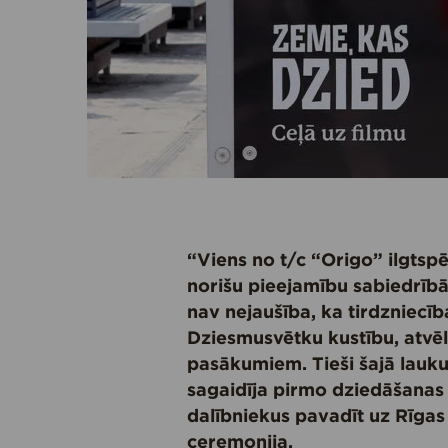
“Viens no t/c “Origo” ilgtspēj
norišu pieejamību sabiedrībā,
nav nejaušība, ka tirdzniecība
Dziesmusvētku kustību, atvēl
pasākumiem. Tieši šajā lauk
sagaidīja pirmo dziedāšanas 
dalībniekus pavadīt uz Rīgas
ceremonija.