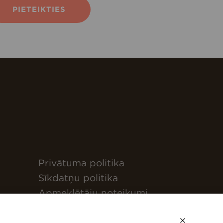
PIETEIKTIES
Privātuma politika
Sīkdatņu politika
Apmeklētāju noteikumi
Ēkas lietotāja rokasgrāmata
Origo One