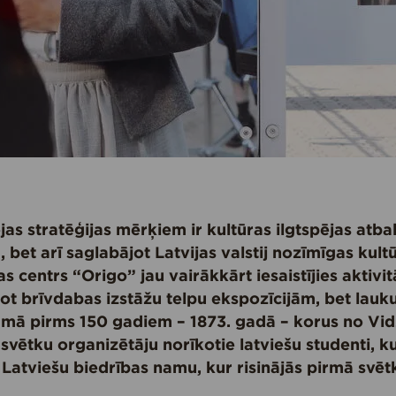
as stratēģijas mērķiem ir kultūras ilgtspējas atbals
 bet arī saglabājot Latvijas valstij nozīmīgas kult
s centrs “Origo” jau vairākkārt iesaistījies aktivi
ot brīvdabas izstāžu telpu ekspozīcijām, bet lau
umā pirms 150 gadiem – 1873. gadā – korus no V
svētku organizētāju norīkotie latviešu studenti, 
 Latviešu biedrības namu, kur risinājās pirmā svēt