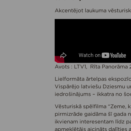
Akcentējot laukuma vēsturisk
Avots : LTV1, Rīta Panorāma 
Lielformāta ārtelpas ekspozīc
Vispārējo latviešu Dziesmu u
iedrošinājums – ikkatra no šo
Vēsturiskā spēlfilma “Zeme, k
pirmizrāde gaidāma šī gada n
ikvienam interesentam līdz pa
apmeklētājs aicināts dalīties