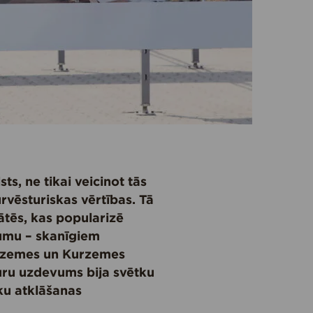
ts, ne tikai veicinot tās
ūrvēsturiskas vērtības. Tā
tātēs, kas popularizē
kumu – skanīgiem
idzemes un Kurzemes
kuru uzdevums bija svētku
ku atklāšanas