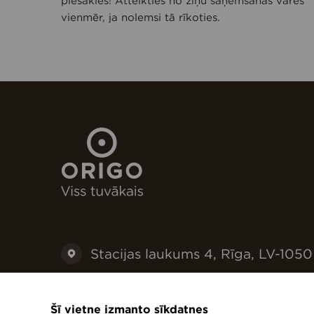
piesakies! Atteikties no ziņu saņemšanas varēs
vienmēr, ja nolemsi tā rīkoties.
Stacijas laukums 4, Rīga, LV-1050
+371 67073030
Šī vietne izmanto sīkdatnes