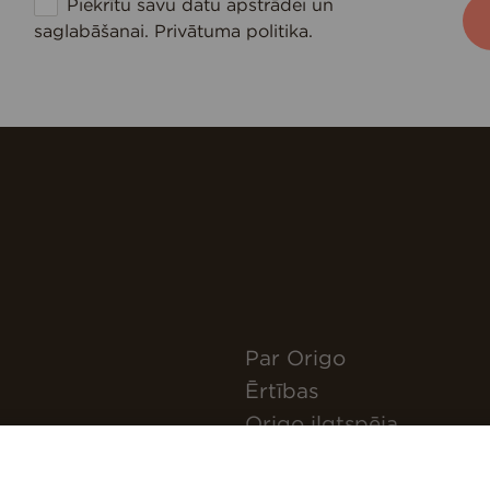
Piekrītu savu datu apstrādei un
saglabāšanai.
Privātuma politika
.
Par Origo
Ērtības
Origo ilgtspēja
Pieteikties jaunumiem
Kā nokļūt?