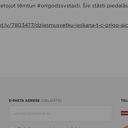
ietojot tēmturi #origodzsvstasti. Šie stāsti piedalā
t.lv/7803477/dziesmusvetku-ieskana-t-c-origo-aic
E-PASTA ADRESE
TEL
(OBLIGĀTS)