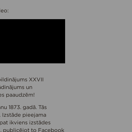
deo:
pildinājums XXVII
gādinājums un
tnes paaudzēm!
nu 1873. gadā. Tās
. Izstāde pieejama
pat ikviens izstādes
u, publicējot to Facebook