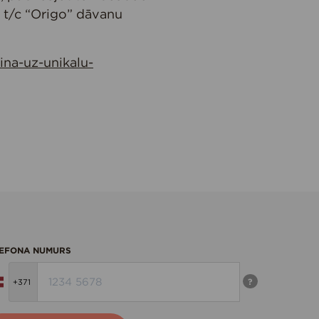
s t/c “Origo” dāvanu
ina-uz-unikalu-
EFONA NUMURS
?