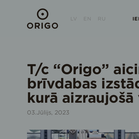
LV
EN
RU
I
T/c “Origo” aic
brīvdabas izstā
kurā aizraujošā 
03.Jūlijs, 2023