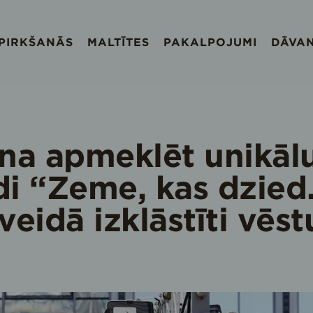
EPIRKŠANĀS
MALTĪTES
PAKALPOJUMI
DĀVA
ina apmeklēt unikālu
di “Zeme, kas dzied.
veidā izklāstīti vēst