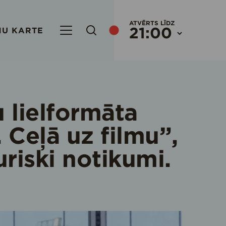
ATVĒRTS LĪDZ
21:00
NU KARTE
AKTUĀLIE DARBA LAIKI
T/C OR
KATRU
 lielformāta
ORIGO 
DARBA
 Ceļā uz filmu”,
BRĪVD
uriski notikumi.
RIMI HY
KATRU