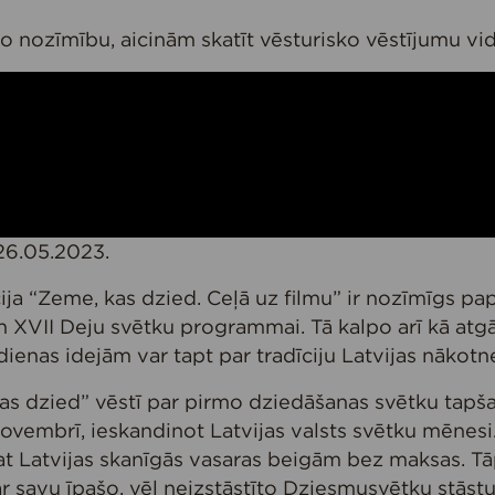
o nozīmību, aicinām skatīt vēsturisko vēstījumu vi
26.05.2023.
ija “Zeme, kas dzied. Ceļā uz filmu” ir nozīmīgs pa
n XVII Deju svētku programmai. Tā kalpo arī kā at
dienas idejām var tapt par tradīciju Latvijas nāko
as dzied” vēstī par pirmo dziedāšanas svētku tapša
ovembrī, ieskandinot Latvijas valsts svētku mēnesi
t Latvijas skanīgās vasaras beigām bez maksas. Tā
 ar savu īpašo, vēl neizstāstīto Dziesmusvētku stāst