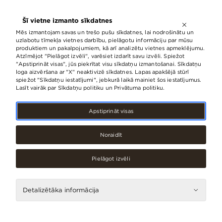
ATVĒRTS LĪDZ
21:00
Šī vietne izmanto sīkdatnes
LV
EN
RU
Mēs izmantojam savas un trešo pušu sīkdatnes, lai nodrošinātu un
uzlabotu tīmekļa vietnes darbību, pielāgotu informāciju par mūsu
produktiem un pakalpojumiem, kā arī analizētu vietnes apmeklējumu.
Atzīmējot "Pielāgot izvēli", varēsiet izdarīt savu izvēli. Spiežot
Pakalpojumi
Labierīcības
"Apstiprināt visas", jūs piekrītat visu sīkdatņu izmantošanai. Sīkdatņu
loga aizvēršana ar "X" neaktivizē sīkdatnes. Lapas apakšējā stūrī
spiežot "Sīkdatņu iestatījumi", jebkurā laikā mainiet šos iestatījumus.
Lasīt vairāk par Sīkdatņu politiku un Privātuma politiku.
Apstiprināt visas
Noraidīt
Pielāgot izvēli
LABIERĪCĪBAS HIACINTE (E
LABIERĪCĪBAS HIACINTE
TUNELIS)
(STACIJAS ĒKA)
Detalizētāka informācija