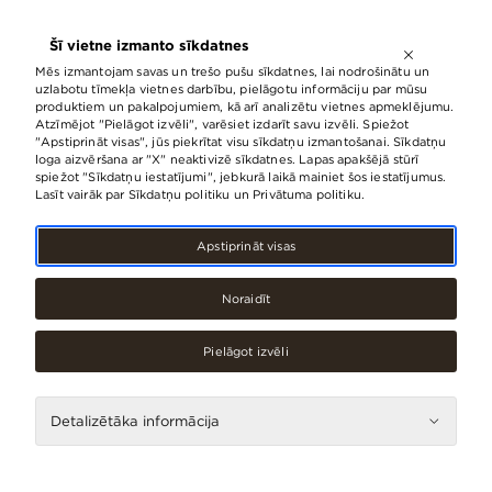
ATVĒRTS LĪDZ
21:00
Šī vietne izmanto sīkdatnes
LV
EN
RU
Mēs izmantojam savas un trešo pušu sīkdatnes, lai nodrošinātu un
uzlabotu tīmekļa vietnes darbību, pielāgotu informāciju par mūsu
produktiem un pakalpojumiem, kā arī analizētu vietnes apmeklējumu.
Atzīmējot "Pielāgot izvēli", varēsiet izdarīt savu izvēli. Spiežot
"Apstiprināt visas", jūs piekrītat visu sīkdatņu izmantošanai. Sīkdatņu
loga aizvēršana ar "X" neaktivizē sīkdatnes. Lapas apakšējā stūrī
spiežot "Sīkdatņu iestatījumi", jebkurā laikā mainiet šos iestatījumus.
Lasīt vairāk par Sīkdatņu politiku un Privātuma politiku.
Apstiprināt visas
Noraidīt
Pielāgot izvēli
Pārtika, dzērieni
Detalizētāka informācija
Skrīveru saldumi
(Stacijas ēka)