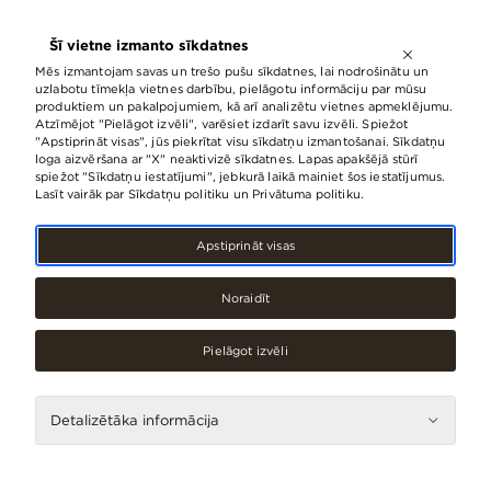
ATVĒRTS LĪDZ
21:00
Šī vietne izmanto sīkdatnes
LV
EN
RU
Mēs izmantojam savas un trešo pušu sīkdatnes, lai nodrošinātu un
uzlabotu tīmekļa vietnes darbību, pielāgotu informāciju par mūsu
produktiem un pakalpojumiem, kā arī analizētu vietnes apmeklējumu.
Atzīmējot "Pielāgot izvēli", varēsiet izdarīt savu izvēli. Spiežot
Iepirkšanās
"Apstiprināt visas", jūs piekrītat visu sīkdatņu izmantošanai. Sīkdatņu
loga aizvēršana ar "X" neaktivizē sīkdatnes. Lapas apakšējā stūrī
spiežot "Sīkdatņu iestatījumi", jebkurā laikā mainiet šos iestatījumus.
Lasīt vairāk par Sīkdatņu politiku un Privātuma politiku.
No A līdz Z
Apstiprināt visas
I
Noraidīt
#
Pielāgot izvēli
A
B
Detalizētāka informācija
I
C
D