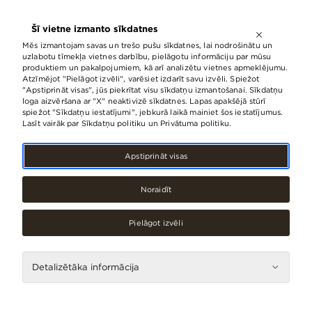
ATVĒRTS LĪDZ
21:00
Šī vietne izmanto sīkdatnes
LV
EN
RU
Mēs izmantojam savas un trešo pušu sīkdatnes, lai nodrošinātu un
uzlabotu tīmekļa vietnes darbību, pielāgotu informāciju par mūsu
produktiem un pakalpojumiem, kā arī analizētu vietnes apmeklējumu.
Atzīmējot "Pielāgot izvēli", varēsiet izdarīt savu izvēli. Spiežot
Iepirkšanās
"Apstiprināt visas", jūs piekrītat visu sīkdatņu izmantošanai. Sīkdatņu
loga aizvēršana ar "X" neaktivizē sīkdatnes. Lapas apakšējā stūrī
spiežot "Sīkdatņu iestatījumi", jebkurā laikā mainiet šos iestatījumus.
Lasīt vairāk par Sīkdatņu politiku un Privātuma politiku.
Kategorijas
Apstiprināt visas
Noraidīt
Preces mājai
Aksesuāri, rotaslietas
Pielāgot izvēli
Apakšveļa, zeķes
Detalizētāka informācija
Apavi
Apģērbi