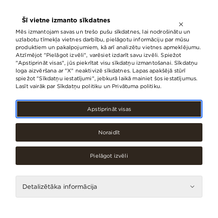
ATVĒRTS LĪDZ
21:00
Šī vietne izmanto sīkdatnes
LV
EN
RU
Mēs izmantojam savas un trešo pušu sīkdatnes, lai nodrošinātu un
uzlabotu tīmekļa vietnes darbību, pielāgotu informāciju par mūsu
produktiem un pakalpojumiem, kā arī analizētu vietnes apmeklējumu.
Atzīmējot "Pielāgot izvēli", varēsiet izdarīt savu izvēli. Spiežot
Iepirkšanās
"Apstiprināt visas", jūs piekrītat visu sīkdatņu izmantošanai. Sīkdatņu
loga aizvēršana ar "X" neaktivizē sīkdatnes. Lapas apakšējā stūrī
spiežot "Sīkdatņu iestatījumi", jebkurā laikā mainiet šos iestatījumus.
Lasīt vairāk par Sīkdatņu politiku un Privātuma politiku.
Kategorijas
Apstiprināt visas
Noraidīt
Restorāni, kafejnīcas
Aksesuāri, rotaslietas
Pielāgot izvēli
Apakšveļa, zeķes
Detalizētāka informācija
Apavi
Apģērbi