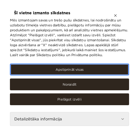
ATVĒRTS LĪDZ
21:00
Šī vietne izmanto sīkdatnes
LV
EN
RU
Mēs izmantojam savas un trešo pušu sīkdatnes, lai nodrošinātu un
uzlabotu tīmekļa vietnes darbību, pielāgotu informāciju par mūsu
produktiem un pakalpojumiem, kā arī analizētu vietnes apmeklējumu.
Atzīmējot "Pielāgot izvēli", varēsiet izdarīt savu izvēli. Spiežot
Iepirkšanās
"Apstiprināt visas", jūs piekrītat visu sīkdatņu izmantošanai. Sīkdatņu
loga aizvēršana ar "X" neaktivizē sīkdatnes. Lapas apakšējā stūrī
spiežot "Sīkdatņu iestatījumi", jebkurā laikā mainiet šos iestatījumus.
Lasīt vairāk par Sīkdatņu politiku un Privātuma politiku.
No A līdz Z
Apstiprināt visas
L
Noraidīt
#
Pielāgot izvēli
A
B
Detalizētāka informācija
L
C
D