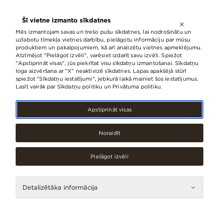
ATVĒRTS LĪDZ
21:00
Šī vietne izmanto sīkdatnes
LV
EN
RU
Mēs izmantojam savas un trešo pušu sīkdatnes, lai nodrošinātu un
uzlabotu tīmekļa vietnes darbību, pielāgotu informāciju par mūsu
produktiem un pakalpojumiem, kā arī analizētu vietnes apmeklējumu.
Atzīmējot "Pielāgot izvēli", varēsiet izdarīt savu izvēli. Spiežot
Kas jauns
Notikumi
"Apstiprināt visas", jūs piekrītat visu sīkdatņu izmantošanai. Sīkdatņu
loga aizvēršana ar "X" neaktivizē sīkdatnes. Lapas apakšējā stūrī
spiežot "Sīkdatņu iestatījumi", jebkurā laikā mainiet šos iestatījumus.
Lasīt vairāk par Sīkdatņu politiku un Privātuma politiku.
Notikumi
Apstiprināt visas
Noraidīt
Pielāgot izvēli
Detalizētāka informācija